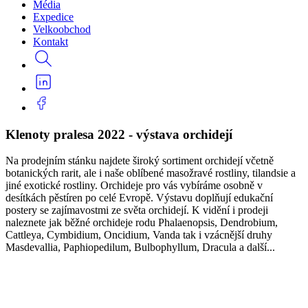
Média
Expedice
Velkoobchod
Kontakt
Klenoty pralesa 2022 - výstava orchidejí
Na prodejním stánku najdete široký sortiment orchidejí včetně
botanických rarit, ale i naše oblíbené masožravé rostliny, tilandsie a
jiné exotické rostliny. Orchideje pro vás vybíráme osobně v
desítkách pěstíren po celé Evropě. Výstavu doplňují edukační
postery se zajímavostmi ze světa orchidejí. K vidění i prodeji
naleznete jak běžné orchideje rodu Phalaenopsis, Dendrobium,
Cattleya, Cymbidium, Oncidium, Vanda tak i vzácnější druhy
Masdevallia, Paphiopedilum, Bulbophyllum, Dracula a další...