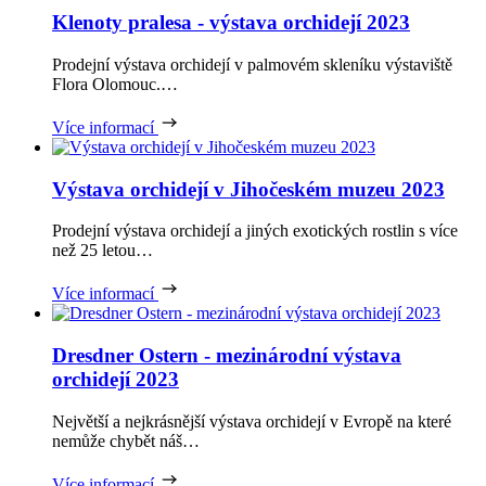
Klenoty pralesa - výstava orchidejí 2023
Prodejní výstava orchidejí v palmovém skleníku výstaviště
Flora Olomouc.…
Více informací
Výstava orchidejí v Jihočeském muzeu 2023
Prodejní výstava orchidejí a jiných exotických rostlin s více
než 25 letou…
Více informací
Dresdner Ostern - mezinárodní výstava
orchidejí 2023
Největší a nejkrásnější výstava orchidejí v Evropě na které
nemůže chybět náš…
Více informací