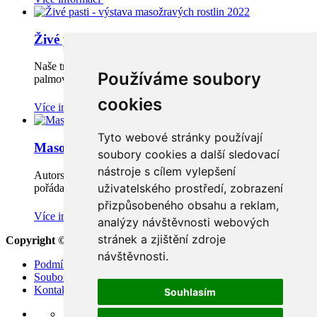
Živé pasti - výstava masožravých rostlin 2022
Naše tradičně největší prodejní výstava masožravých rostlin v
Používáme soubory
palmovém skleníku…
cookies
Více informací
Tyto webové stránky používají
Masožravky na terase 2022
soubory cookies a další sledovací
nástroje s cílem vylepšení
Autorská prodejní výstava masožravých rostlin, tradičně
uživatelského prostředí, zobrazení
pořádaná na terase…
přizpůsobeného obsahu a reklam,
Více informací
analýzy návštěvnosti webových
stránek a zjištění zdroje
Copyright © 2024 carniforyou.com
návštěvnosti.
Podmínky použití
Soubory cookie
Kontakt
Souhlasím