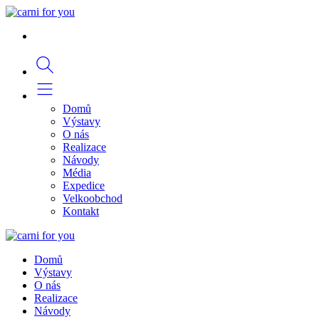
Domů
Výstavy
O nás
Realizace
Návody
Média
Expedice
Velkoobchod
Kontakt
Domů
Výstavy
O nás
Realizace
Návody